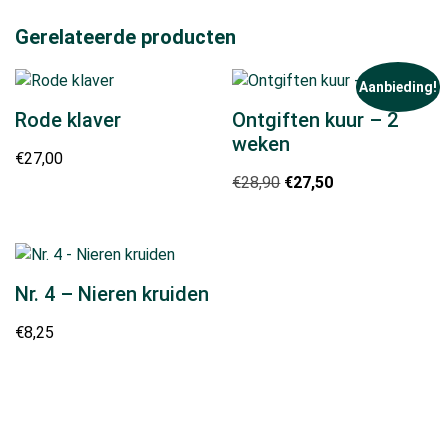
Gerelateerde producten
Aanbieding!
Rode klaver
Ontgiften kuur – 2
weken
€
27,00
Oorspronkelijke
Huidige
€
28,90
€
27,50
prijs
prijs
was:
is:
€28,90.
€27,50.
Nr. 4 – Nieren kruiden
€
8,25