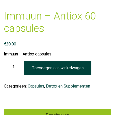
Immuun – Antiox 60
capsules
€
20,00
Immuun – Antiox capsules
Immuun
Toevoegen aan winkelwagen
-
Antiox
60
Categorieën:
Capsules
,
Detox en Supplementen
capsules
aantal