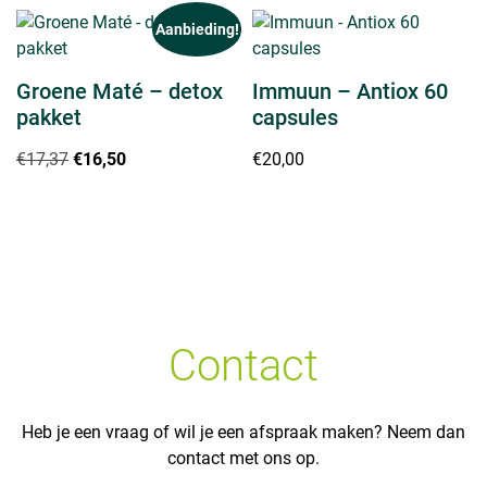
Aanbieding!
Groene Maté – detox
Immuun – Antiox 60
pakket
capsules
Oorspronkelijke
Huidige
€
17,37
€
16,50
€
20,00
prijs
prijs
was:
is:
€17,37.
€16,50.
Contact
Heb je een vraag of wil je een afspraak maken? Neem dan
contact met ons op.