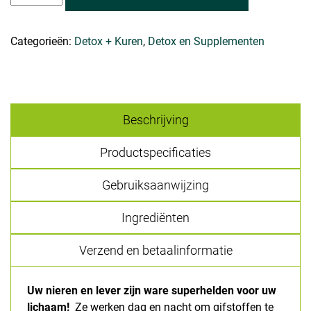
-
2
Categorieën:
Detox + Kuren
,
Detox en Supplementen
weken
aantal
Beschrijving
Productspecificaties
Gebruiksaanwijzing
Ingrediënten
Verzend en betaalinformatie
Uw nieren en lever zijn ware superhelden voor uw
lichaam!
Ze werken dag en nacht om gifstoffen te