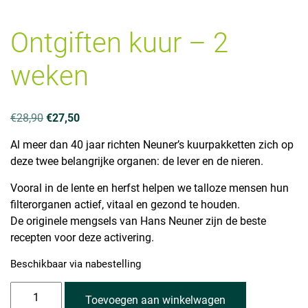
Ontgiften kuur – 2
weken
Oorspronkelijke
Huidige
€
28,90
€
27,50
prijs
prijs
Al meer dan 40 jaar richten Neuner’s kuurpakketten zich op
was:
is:
deze twee belangrijke organen: de lever en de nieren.
€28,90.
€27,50.
Vooral in de lente en herfst helpen we talloze mensen hun
filterorganen actief, vitaal en gezond te houden.
De originele mengsels van Hans Neuner zijn de beste
recepten voor deze activering.
Beschikbaar via nabestelling
Ontgiften
Toevoegen aan winkelwagen
kuur