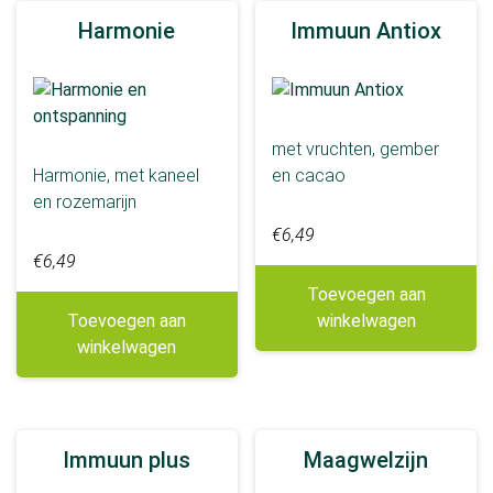
Harmonie
Immuun Antiox
Smaak
Fris
Fruitig
Kaneel
met vruchten, gember
Kruidig
Harmonie, met kaneel
en cacao
en rozemarijn
Mild
€
6,49
Toon van rooibos
€
6,49
Meer tonen
Toevoegen aan
Ondersteuning bij
Toevoegen aan
winkelwagen
winkelwagen
Afvallen
Buikklachten
Dieët
Immuun plus
Maagwelzijn
Energie
Immuunsysteem