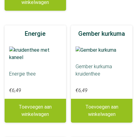
winkelwagen
Meer tonen
Geschikt voor
0- 4 jaar
Energie
Gember kurkuma
12-18 jaar
4-12 jaar
Borstvoeding
Gember kurkuma
Hoge bloeddruk
Energie thee
kruidenthee
Zwangerschap
€
6,49
€
6,49
Drinkmoment
Avond
Toevoegen aan
Toevoegen aan
Middag
winkelwagen
winkelwagen
Naar behoefte
Ochtend