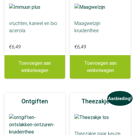
Keelpijn
Meer tonen
vruchten, kaneel en bio
Maagwelzijn
Beoogd effect
acerola
kruidenthee
Afvallen
€
6,49
€
6,49
Energie
Immuunsysteem
Toevoegen aan
Toevoegen aan
Ontspanning
winkelwagen
winkelwagen
Ontzuren
Spijsvertering
Meer tonen
Aanbieding!
Ontgiften
Theezakje los
Theezakje naar keuze