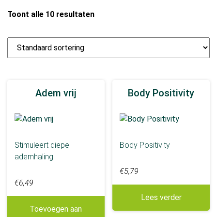
Cafeïnevrij
Toont alle 10 resultaten
Detox + Kuren
Detox en Supplementen
Moeder - Baby - Kind
Puur
Traditie
Adem vrij
Body Positivity
Meer tonen
Ingrediënten
Aarmunt
Stimuleert diepe
Body Positivity
Acerolasapkorrels
ademhaling.
Anijs
€
5,79
€
6,49
Appel
Lees verder
Basilicum
Toevoegen aan
Braam