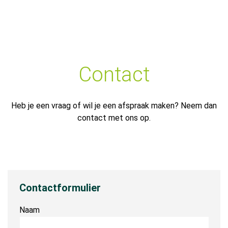
was:
is:
€34,95.
€33,00.
Contact
Heb je een vraag of wil je een afspraak maken? Neem dan
contact met ons op.
Contactformulier
Naam