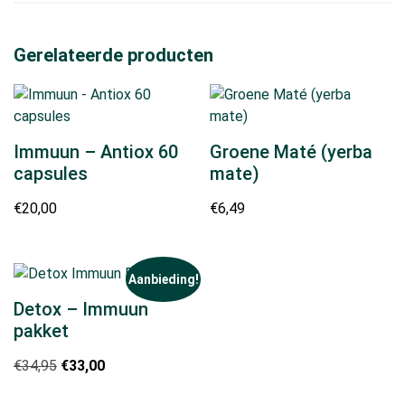
Gerelateerde producten
Immuun – Antiox 60
Groene Maté (yerba
capsules
mate)
€
20,00
€
6,49
Aanbieding!
Detox – Immuun
pakket
Oorspronkelijke
Huidige
€
34,95
€
33,00
prijs
prijs